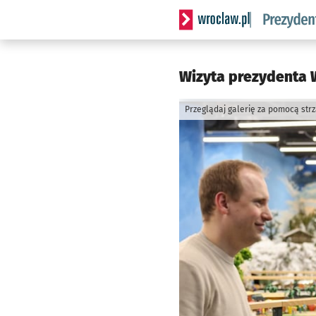
Serwis informacyjny wrocl
Wizyta prezydenta 
Przeglądaj galerię za pomocą str