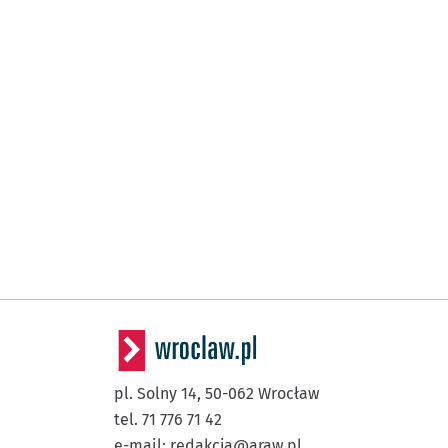
pl. Solny 14,
50-062
Wrocław
tel. 71 776 71 42
e-mail:
redakcja@araw.pl