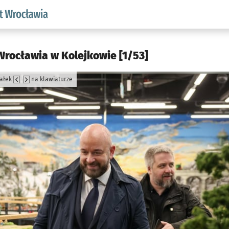
aw.pl podserwis: Prezydent Wrocławia
Wrocławia w Kolejkowie [1/53]
załek
na klawiaturze