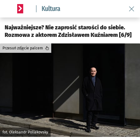
Wróć 
Serwis informacyjny wroclaw.pl podserwis: Kultura
Najważniejsze? Nie zaprosić starości do siebie.
Rozmowa z aktorem Zdzisławem Kuźniarem [6/9]
Przesuń zdjęcie palcem
fot. Oleksandr Poliakovsky