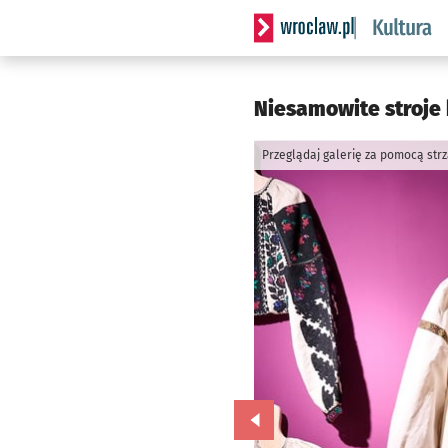
Serwis informacyjny wrocla
Niesamowite stroje
Przeglądaj galerię za pomocą str
Przejdź do poprzedniego zd