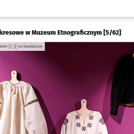
w.pl podserwis: Kultura
 kresowe w Muzeum Etnograficznym [5/62]
załek
na klawiaturze
jęcia.