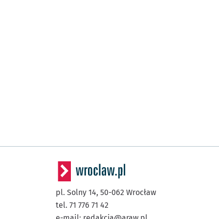
pl. Solny 14,
50-062
Wrocław
tel. 71 776 71 42
e-mail:
redakcja@araw.pl