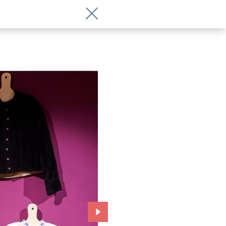
Wróć do artykułu Niesamowite stroje
Przejdź do kolejnego zdjęcia.