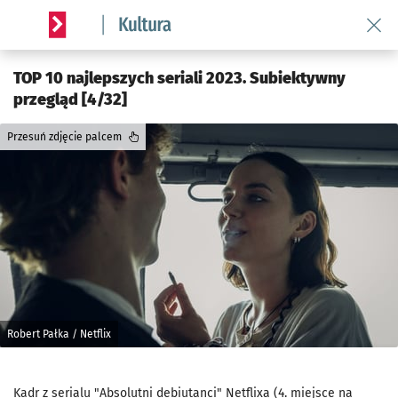
Wróć 
Serwis informacyjny wroclaw.pl podserwis: Kultura
TOP 10 najlepszych seriali 2023. Subiektywny
przegląd [4/32]
Przesuń zdjęcie palcem
Robert Pałka / Netflix
Kadr z serialu "Absolutni debiutanci" Netflixa (4. miejsce na