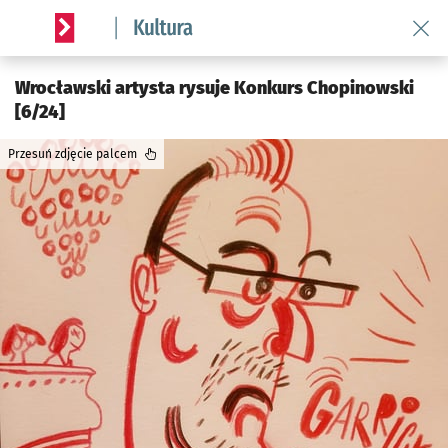
Wróć 
Serwis informacyjny wroclaw.pl podserwis: Kultura
Wrocławski artysta rysuje Konkurs Chopinowski
[6/24]
Przesuń zdjęcie palcem