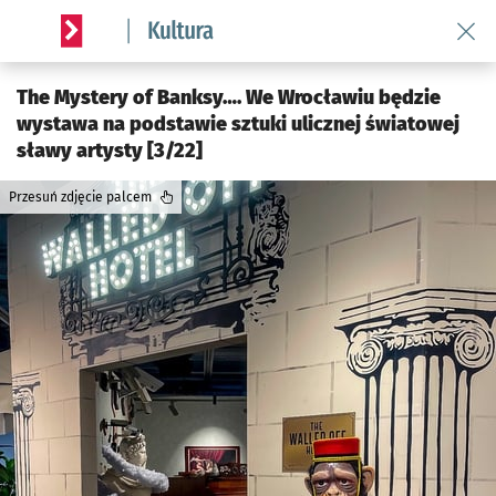
Wróć 
Serwis informacyjny wroclaw.pl podserwis: Kultura
The Mystery of Banksy…. We Wrocławiu będzie
wystawa na podstawie sztuki ulicznej światowej
sławy artysty [3/22]
Przesuń zdjęcie palcem