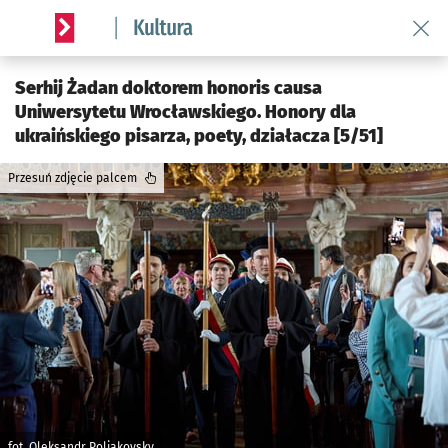
Wróć 
Serwis informacyjny wroclaw.pl podserwis: Kultura
Serhij Żadan doktorem honoris causa
Uniwersytetu Wrocławskiego. Honory dla
ukraińskiego pisarza, poety, działacza [5/51]
Przesuń zdjęcie palcem
fot. Oleksandr Poliakovsky