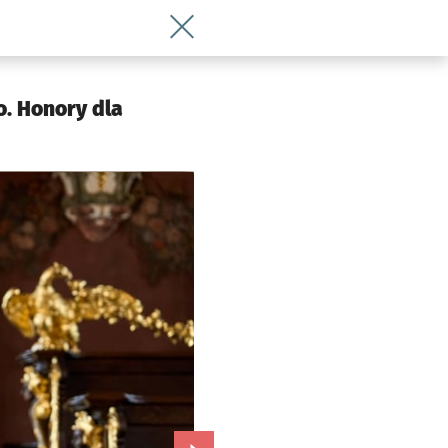
Wróć do artykułu Serhij Żadan doktore
. Honory dla