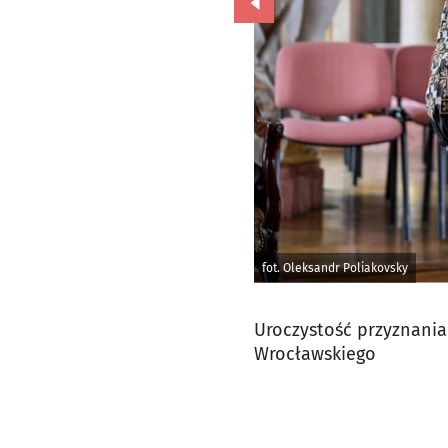
Przejdź do poprzedniego zd
fot. Oleksandr Poliakovsky
Uroczystość przyznania
Wrocławskiego