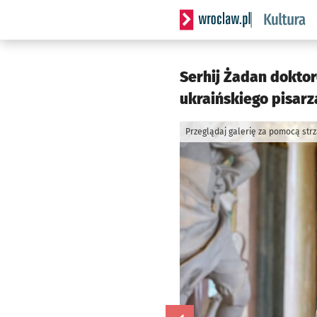
Serwis informacyjny wrocla
Serhij Żadan dokto
ukraińskiego pisarza
Przeglądaj galerię za pomocą str