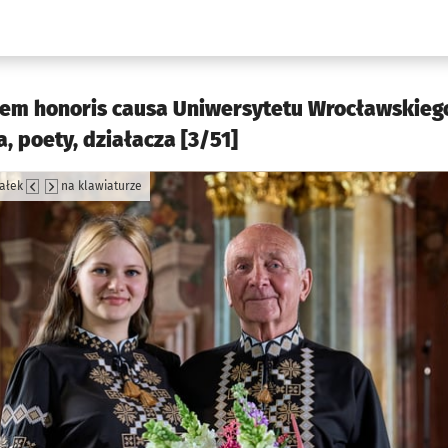
w.pl podserwis: Kultura
rem honoris causa Uniwersytetu Wrocławskiego
, poety, działacza [3/51]
załek
na klawiaturze