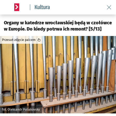
Wróć 
Serwis informacyjny wroclaw.pl podserwis: Kultura
Organy w katedrze wrocławskiej będą w czołówce
w Europie. Do kiedy potrwa ich remont? [5/13]
Przesuń zdjęcie palcem
fot. Oleksandr Poliakovsky