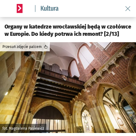
Wróć 
Serwis informacyjny wroclaw.pl podserwis: Kultura
Organy w katedrze wrocławskiej będą w czołówce
w Europie. Do kiedy potrwa ich remont? [2/13]
Przesuń zdjęcie palcem
fot. Magdalena Pasiewicz