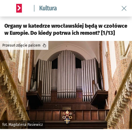
Wróć 
Serwis informacyjny wroclaw.pl podserwis: Kultura
Organy w katedrze wrocławskiej będą w czołówce
w Europie. Do kiedy potrwa ich remont? [1/13]
Przesuń zdjęcie palcem
fot. Magdalena Pasiewicz