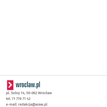
pl. Solny 14,
50-062
Wrocław
tel. 71 776 71 42
e-mail:
redakcja@araw.pl