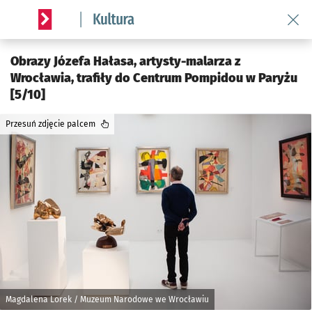
Wróć 
Serwis informacyjny wroclaw.pl podserwis: Kultura
Obrazy Józefa Hałasa, artysty-malarza z
Wrocławia, trafiły do Centrum Pompidou w Paryżu
[5/10]
Przesuń zdjęcie palcem
Magdalena Lorek / Muzeum Narodowe we Wrocławiu