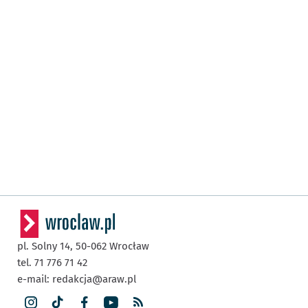
pl. Solny 14,
50-062
Wrocław
tel. 71 776 71 42
e-mail:
redakcja@araw.pl