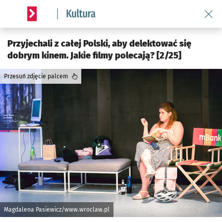
Wróć 
Serwis informacyjny wroclaw.pl podserwis: Kultura
Przyjechali z całej Polski, aby delektować się
dobrym kinem. Jakie filmy polecają? [2/25]
Przesuń zdjęcie palcem
Magdalena Pasiewicz/www.wroclaw.pl