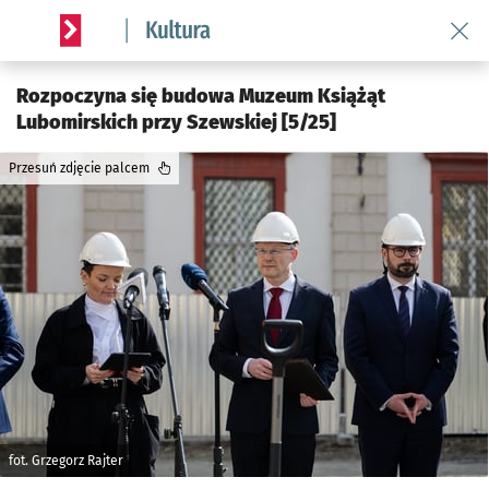
Wróć 
Serwis informacyjny wroclaw.pl podserwis: Kultura
Rozpoczyna się budowa Muzeum Książąt
Lubomirskich przy Szewskiej [5/25]
Przesuń zdjęcie palcem
fot. Grzegorz Rajter