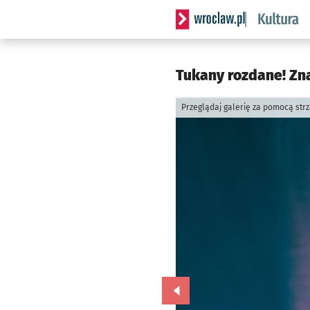
Serwis informacyjny wrocla
Tukany rozdane! Zn
Przeglądaj galerię za pomocą str
Przejdź do poprzedniego zd