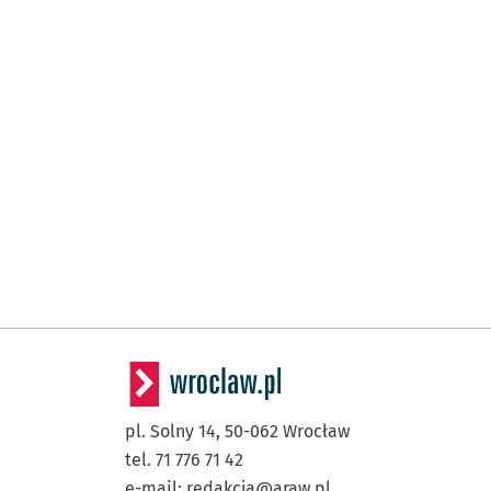
pl. Solny 14,
50-062
Wrocław
tel. 71 776 71 42
e-mail:
redakcja@araw.pl