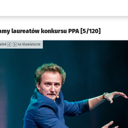
w.pl podserwis: Kultura
amy laureatów konkursu PPA [5/120]
załek
na klawiaturze
jęcia.