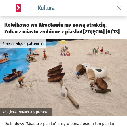
Wróć 
Serwis informacyjny wroclaw.pl podserwis: Kultura
Kolejkowo we Wrocławiu ma nową atrakcję.
Zobacz miasto zrobione z piasku! [ZDJĘCIA] [6/13]
Przesuń zdjęcie palcem
Kolejkowo/materiały prasowe
Do budowy "Miasta z piasku" zużyto ponad osiem ton piasku