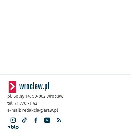
pl. Solny 14,
50-062
Wrocław
tel. 71 776 71 42
e-mail:
redakcja@araw.pl