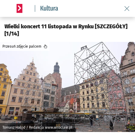
Wróć 
Serwis informacyjny wroclaw.pl podserwis: Kultura
Wielki koncert 11 listopada w Rynku [SZCZEGÓŁY]
[1/14]
Przesuń zdjęcie palcem
Tomasz Hołod / Redakcja www.wroclaw.pl