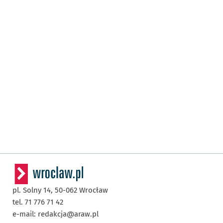
pl. Solny 14,
50-062
Wrocław
tel. 71 776 71 42
e-mail:
redakcja@araw.pl