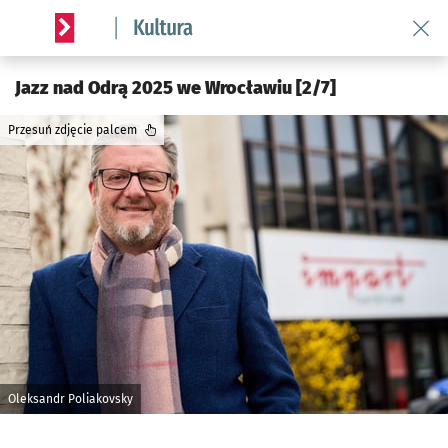
Wróć 
Serwis informacyjny wroclaw.pl podserwis: Kultura
Jazz nad Odrą 2025 we Wrocławiu [2/7]
Przesuń zdjęcie palcem
Oleksandr Poliakovsky