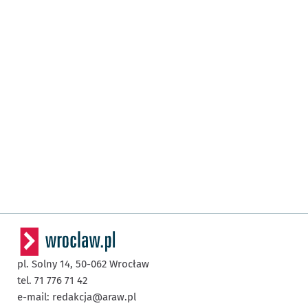
pl. Solny 14,
50-062
Wrocław
tel. 71 776 71 42
e-mail:
redakcja@araw.pl