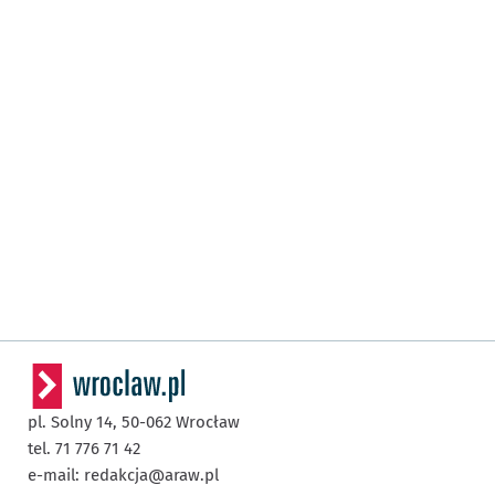
pl. Solny 14,
50-062
Wrocław
tel. 71 776 71 42
e-mail:
redakcja@araw.pl