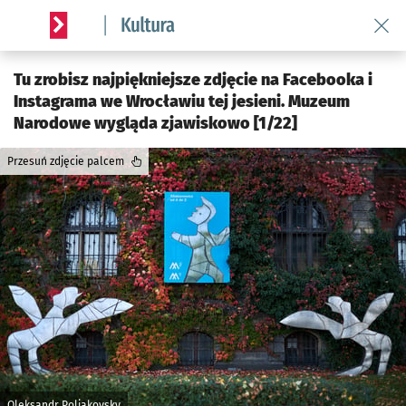
Wróć 
Serwis informacyjny wroclaw.pl podserwis: Kultura
Tu zrobisz najpiękniejsze zdjęcie na Facebooka i
Instagrama we Wrocławiu tej jesieni. Muzeum
Narodowe wygląda zjawiskowo [1/22]
Przesuń zdjęcie palcem
Oleksandr Poliakovsky