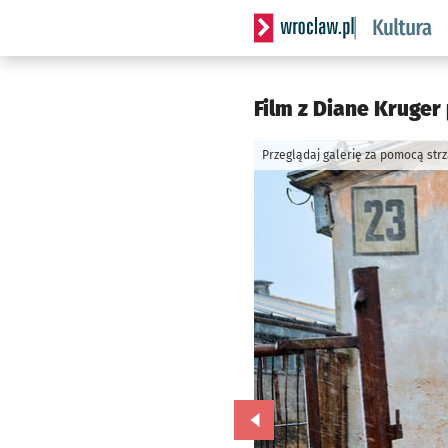
Serwis informacyjny wrocla
Film z Diane Kruger
Przeglądaj galerię za pomocą str
Przejdź do poprzedniego zd