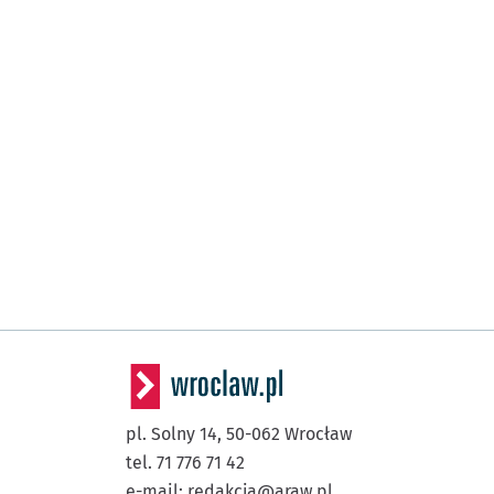
pl. Solny 14,
50-062
Wrocław
tel. 71 776 71 42
e-mail:
redakcja@araw.pl