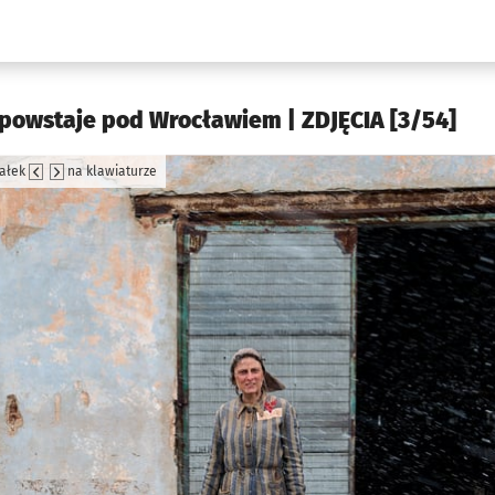
w.pl podserwis: Kultura
 powstaje pod Wrocławiem | ZDJĘCIA [3/54]
załek
na klawiaturze
jęcia.