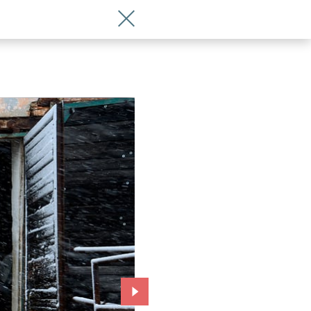
Wróć do artykułu Film z Diane Kruger
Przejdź do kolejnego zdjęcia.