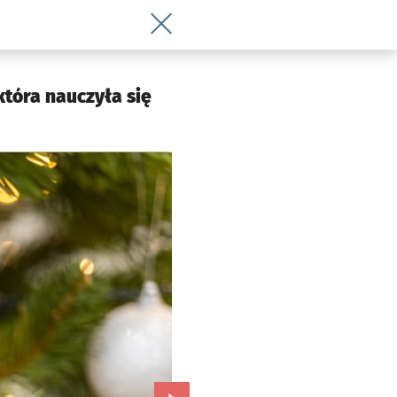
Wróć do artykułu Bombki jak z Wersalu
która nauczyła się