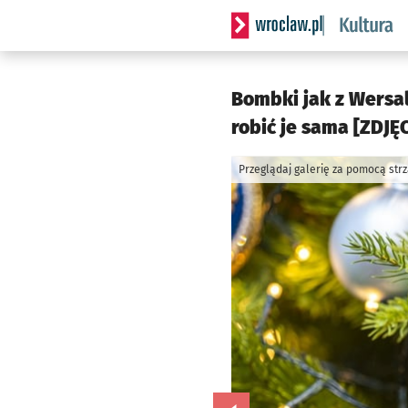
Serwis informacyjny wrocla
Bombki jak z Wersal
robić je sama [ZDJĘC
Przeglądaj galerię za pomocą str