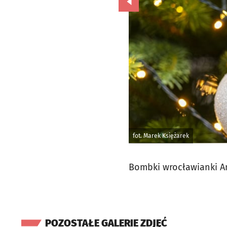
Przejdź do poprzedniego zd
fot. Marek Księżarek
Bombki wrocławianki An
POZOSTAŁE GALERIE ZDJĘĆ