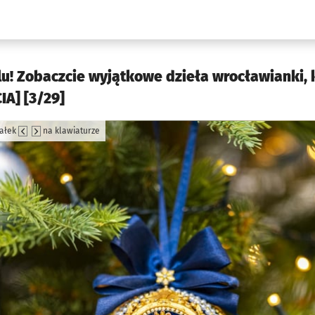
w.pl podserwis: Kultura
u! Zobaczcie wyjątkowe dzieła wrocławianki, 
IA] [3/29]
załek
na klawiaturze