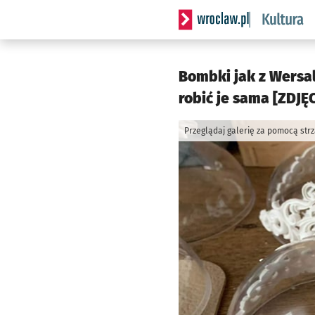
Serwis informacyjny wrocla
Bombki jak z Wersal
robić je sama [ZDJĘC
Przeglądaj galerię za pomocą str