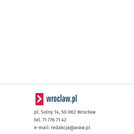
pl. Solny 14,
50-062
Wrocław
tel. 71 776 71 42
e-mail:
redakcja@araw.pl