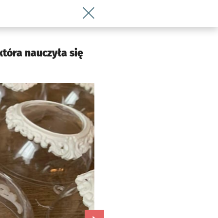
Wróć do artykułu Bombki jak z Wersalu
która nauczyła się