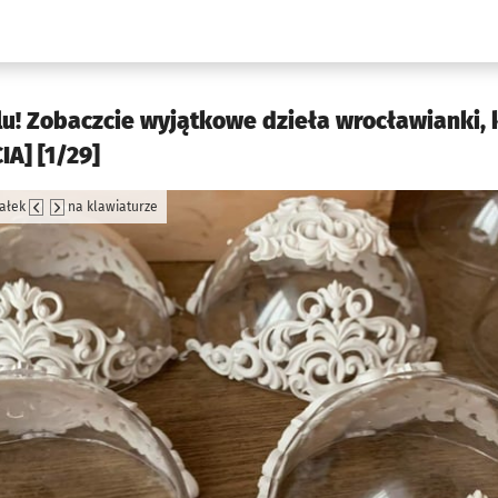
w.pl podserwis: Kultura
u! Zobaczcie wyjątkowe dzieła wrocławianki, 
IA] [1/29]
załek
na klawiaturze