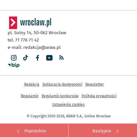
pl. Solny 14,
50-062
Wrocław
tel. 71 776 71 42
e-mail:
redakcja@araw.pl
Inne informacje
Redakcja
Deklaracja dostępności
Newsletter
Regulamin
Regulamin konkursów
Polityka prywatności
Ustawienia cookies
© Copyright 2005-2026, ARAW S.A., Gmina Wrocław
Poprzednie
Następne
Przejdź do poprzedniego zdjęcia.
Przejdź do kole