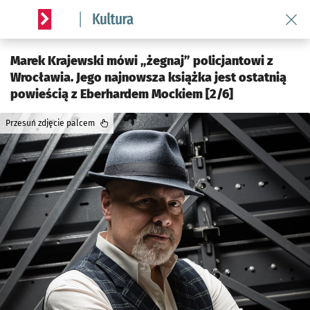
Wróć 
Serwis informacyjny wroclaw.pl podserwis: Kultura
Marek Krajewski mówi „żegnaj” policjantowi z
Wrocławia. Jego najnowsza książka jest ostatnią
powieścią z Eberhardem Mockiem [2/6]
Przesuń zdjęcie palcem