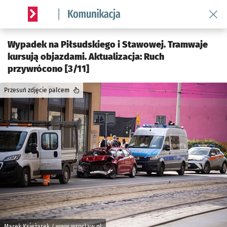
Wróć 
Serwis informacyjny wroclaw.pl podserwis: Komunikacja
Wypadek na Piłsudskiego i Stawowej. Tramwaje
kursują objazdami. Aktualizacja: Ruch
przywrócono [3/11]
Przesuń zdjęcie palcem
Marek Księżarek / www.wroclaw.pl