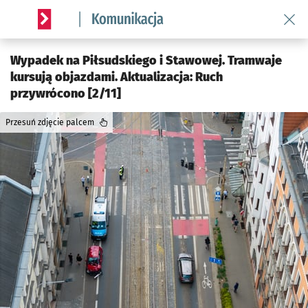
Wróć 
Serwis informacyjny wroclaw.pl podserwis: Komunikacja
Wypadek na Piłsudskiego i Stawowej. Tramwaje
kursują objazdami. Aktualizacja: Ruch
przywrócono [2/11]
Przesuń zdjęcie palcem