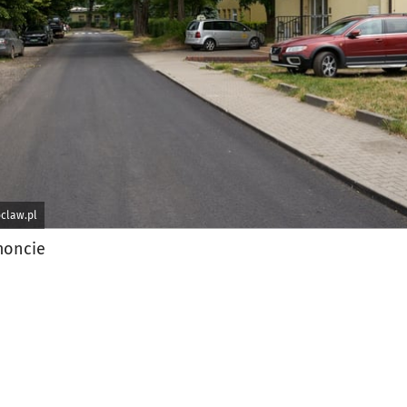
claw.pl
moncie