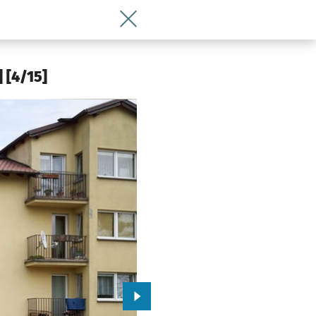
Wróć do artykułu Świątnicka jak nowa!
 [4/15]
Przejdź do kolejnego zdjęcia.