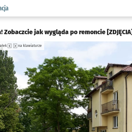
aw.pl podserwis: Komunikacja
! Zobaczcie jak wygląda po remoncie [ZDJĘCIA]
załek
na klawiaturze
jęcia.