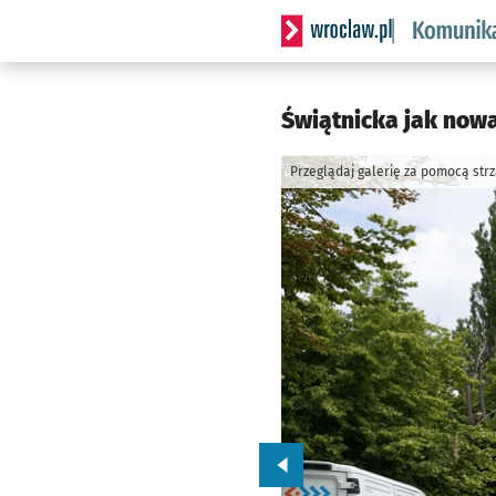
Serwis informacyjny wrocl
Świątnicka jak nowa
Przeglądaj galerię za pomocą str
Przejdź do poprzedniego zd