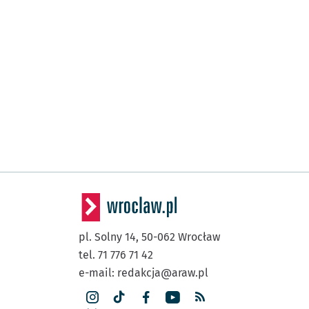
pl. Solny 14,
50-062
Wrocław
tel. 71 776 71 42
e-mail:
redakcja@araw.pl