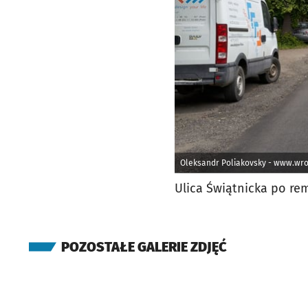
Oleksandr Poliakovsky - www.wro
Ulica Świątnicka po re
POZOSTAŁE GALERIE ZDJĘĆ