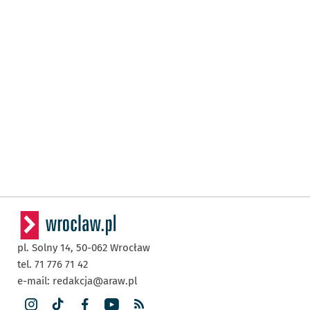
pl. Solny 14,
50-062
Wrocław
tel. 71 776 71 42
e-mail:
redakcja@araw.pl