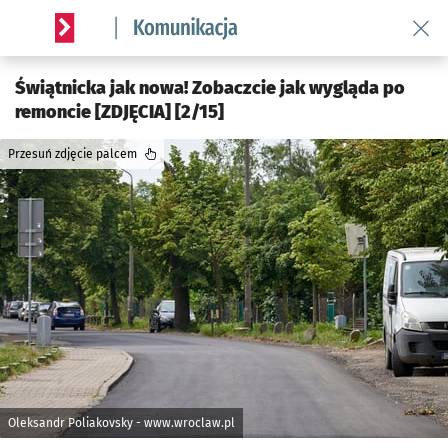
Wróć 
Serwis informacyjny wroclaw.pl podserwis: Komunikacja
Świątnicka jak nowa! Zobaczcie jak wygląda po
remoncie [ZDJĘCIA] [2/15]
Przesuń zdjęcie palcem
Oleksandr Poliakovsky - www.wroclaw.pl