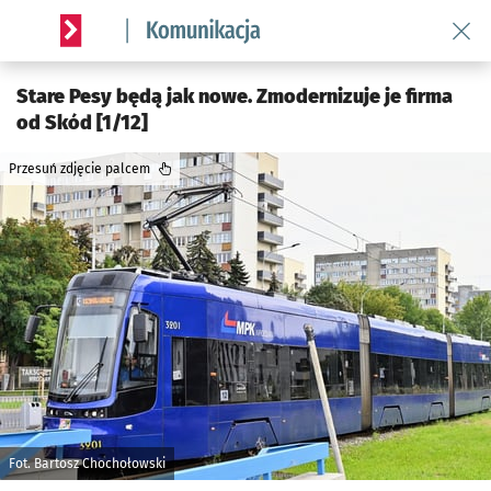
Wróć 
Serwis informacyjny wroclaw.pl podserwis: Komunikacja
Stare Pesy będą jak nowe. Zmodernizuje je firma
od Skód [1/12]
Przesuń zdjęcie palcem
Fot. Bartosz Chochołowski