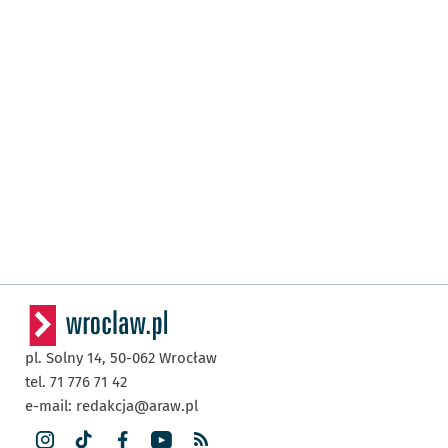
pl. Solny 14,
50-062
Wrocław
tel. 71 776 71 42
e-mail:
redakcja@araw.pl