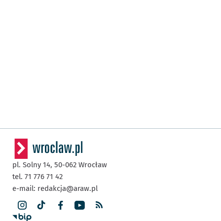
pl. Solny 14,
50-062
Wrocław
tel. 71 776 71 42
e-mail:
redakcja@araw.pl