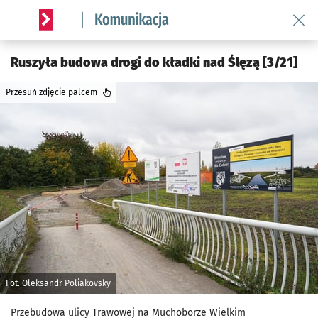
Wróć 
Serwis informacyjny wroclaw.pl podserwis: Komunikacja
Ruszyła budowa drogi do kładki nad Ślęzą [3/21]
Przesuń zdjęcie palcem
Fot. Oleksandr Poliakovsky
Przebudowa ulicy Trawowej na Muchoborze Wielkim