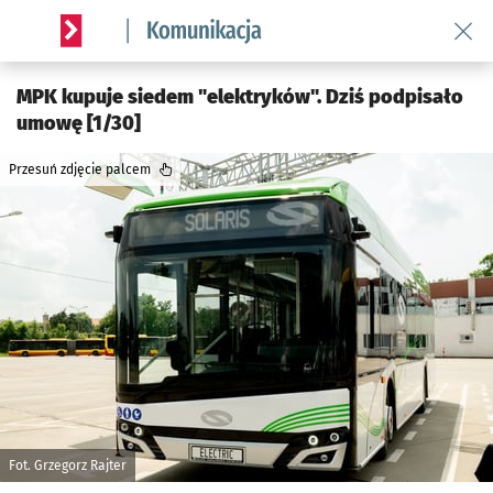
Wróć 
Serwis informacyjny wroclaw.pl podserwis: Komunikacja
MPK kupuje siedem "elektryków". Dziś podpisało
umowę [1/30]
Przesuń zdjęcie palcem
Fot. Grzegorz Rajter