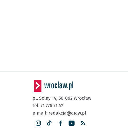
pl. Solny 14,
50-062
Wrocław
tel. 71 776 71 42
e-mail:
redakcja@araw.pl