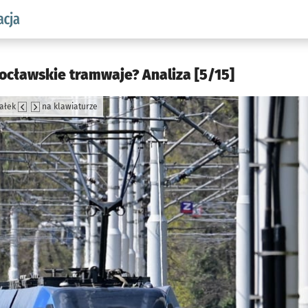
aw.pl podserwis: Komunikacja
rocławskie tramwaje? Analiza [5/15]
załek
na klawiaturze
jęcia.