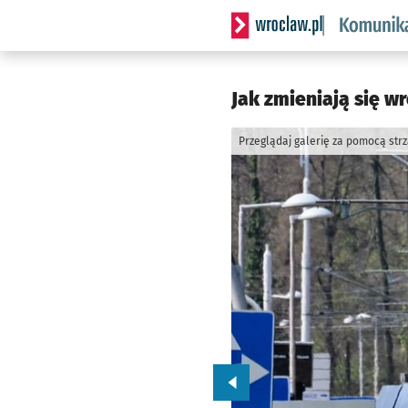
Serwis informacyjny wrocl
Jak zmieniają się w
Przeglądaj galerię za pomocą str
Przejdź do poprzedniego zd