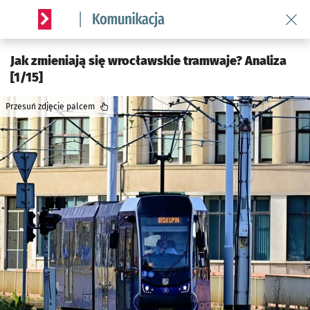
Wróć 
Serwis informacyjny wroclaw.pl podserwis: Komunikacja
Jak zmieniają się wrocławskie tramwaje? Analiza
[1/15]
Przesuń zdjęcie palcem