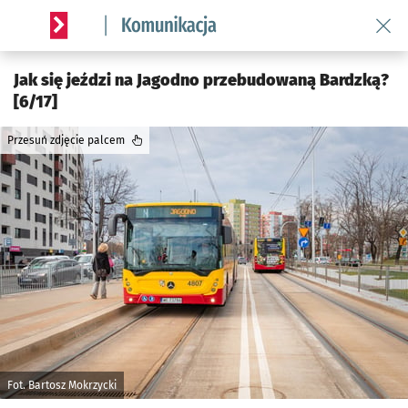
Wróć 
Serwis informacyjny wroclaw.pl podserwis: Komunikacja
Jak się jeździ na Jagodno przebudowaną Bardzką?
[6/17]
Przesuń zdjęcie palcem
Fot. Bartosz Mokrzycki