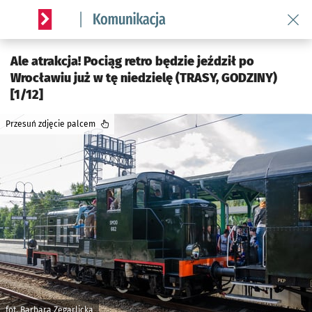
Wróć 
Serwis informacyjny wroclaw.pl podserwis: Komunikacja
Ale atrakcja! Pociąg retro będzie jeździł po
Wrocławiu już w tę niedzielę (TRASY, GODZINY)
[1/12]
Przesuń zdjęcie palcem
fot. Barbara Zegarlicka