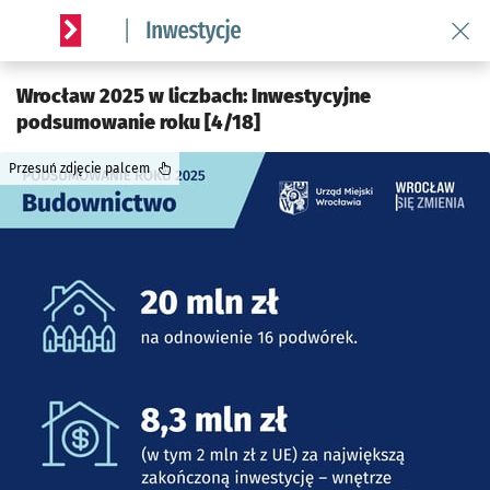
Wróć 
Serwis informacyjny wroclaw.pl podserwis: #InwestycjeWRO 
Wrocław 2025 w liczbach: Inwestycyjne
podsumowanie roku [4/18]
Przesuń zdjęcie palcem