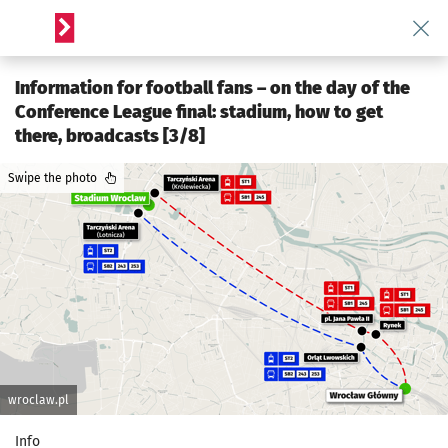
Wróć 
Serwis informacyjny wroclaw.pl
Information for football fans – on the day of the
Conference League final: stadium, how to get
there, broadcasts [3/8]
Swipe the photo
wroclaw.pl
Info