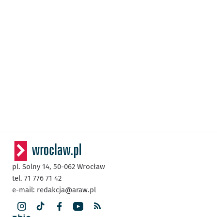
pl. Solny 14,
50-062
Wrocław
tel. 71 776 71 42
e-mail:
redakcja@araw.pl