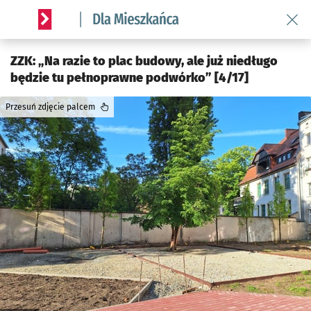
Wróć 
Serwis informacyjny wroclaw.pl podserwis: Dla mieszkańca
ZZK: „Na razie to plac budowy, ale już niedługo
będzie tu pełnoprawne podwórko” [4/17]
Przesuń zdjęcie palcem