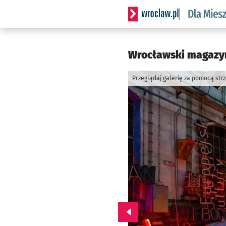
Serwis informacyjny wrocl
Wrocławski magazyn
Przeglądaj galerię za pomocą str
Przejdź do poprzedniego zd