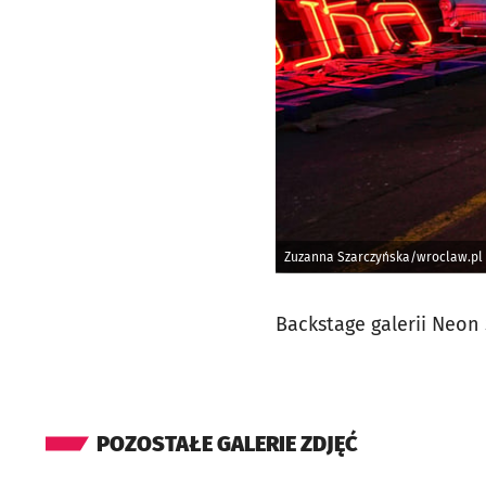
Zuzanna Szarczyńska/wroclaw.pl
Backstage galerii Neon
POZOSTAŁE GALERIE ZDJĘĆ