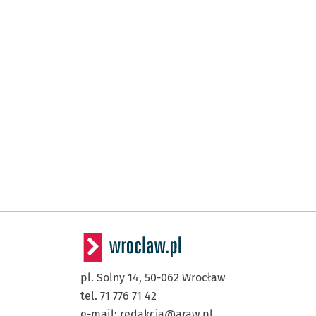
pl. Solny 14,
50-062
Wrocław
tel. 71 776 71 42
e-mail:
redakcja@araw.pl