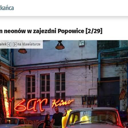
aw.pl podserwis: Dla mieszkańca
 neonów w zajezdni Popowice [2/29]
załek
na klawiaturze
jęcia.