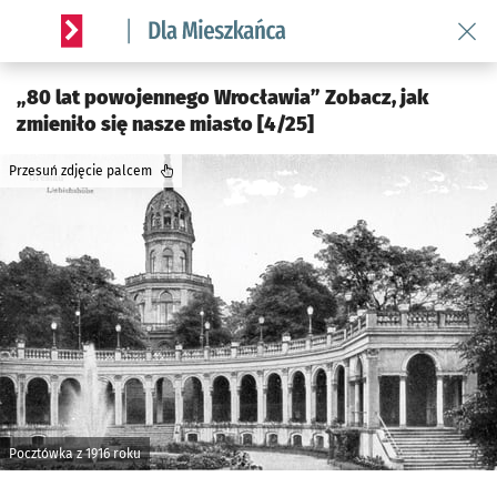
Wróć 
Serwis informacyjny wroclaw.pl podserwis: Dla mieszkańca
„80 lat powojennego Wrocławia” Zobacz, jak
zmieniło się nasze miasto [4/25]
Przesuń zdjęcie palcem
Pocztówka z 1916 roku