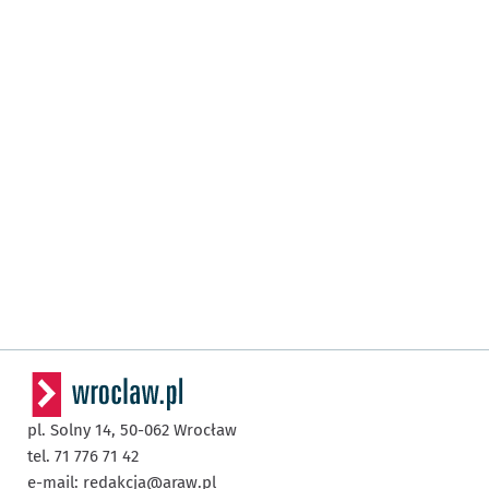
pl. Solny 14,
50-062
Wrocław
tel. 71 776 71 42
e-mail:
redakcja@araw.pl