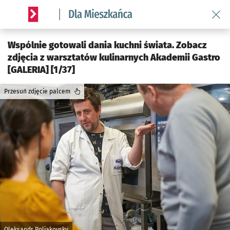
Wróć 
Serwis informacyjny wroclaw.pl podserwis: Dla mieszkańca
Wspólnie gotowali dania kuchni świata. Zobacz
zdjęcia z warsztatów kulinarnych Akademii Gastro
[GALERIA] [1/37]
Przesuń zdjęcie palcem
Oleksandr Poliakovsky