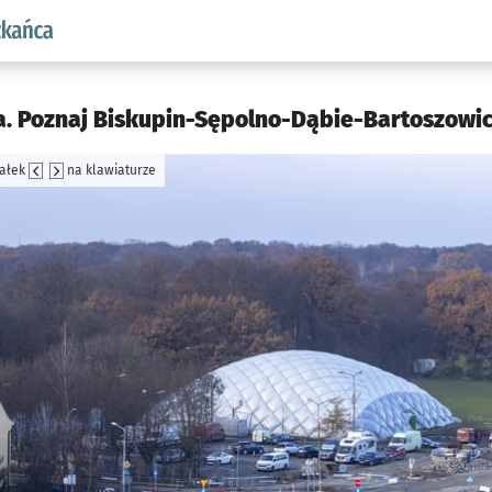
aw.pl podserwis: Dla mieszkańca
a. Poznaj Biskupin-Sępolno-Dąbie-Bartoszowic
załek
na klawiaturze
jęcia.