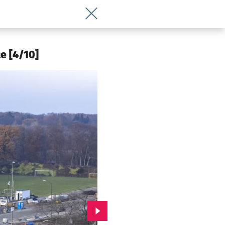
Wróć do artykułu Wrocławskie osiedla
e [4/10]
Przejdź do kolejnego zdjęcia.