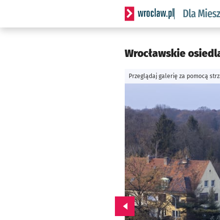
Serwis informacyjny wrocl
Wrocławskie osiedl
Przeglądaj galerię za pomocą str
Przejdź do poprzedniego zd