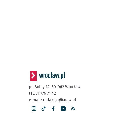
pl. Solny 14,
50-062
Wrocław
tel. 71 776 71 42
e-mail:
redakcja@araw.pl