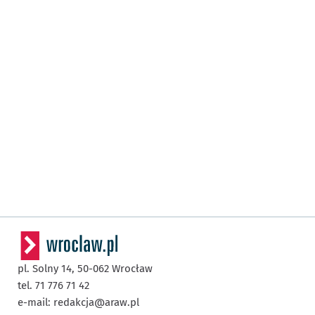
pl. Solny 14,
50-062
Wrocław
tel. 71 776 71 42
e-mail:
redakcja@araw.pl