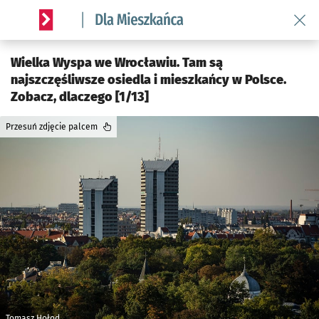
Wróć 
Serwis informacyjny wroclaw.pl podserwis: Dla mieszkańca
Wielka Wyspa we Wrocławiu. Tam są
najszczęśliwsze osiedla i mieszkańcy w Polsce.
Zobacz, dlaczego [1/13]
Przesuń zdjęcie palcem
Tomasz Hołod