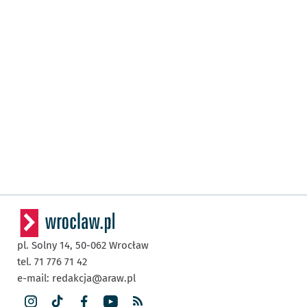
pl. Solny 14,
50-062
Wrocław
tel. 71 776 71 42
e-mail:
redakcja@araw.pl