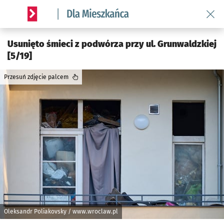
Wróć 
Serwis informacyjny wroclaw.pl podserwis: Dla mieszkańca
Usunięto śmieci z podwórza przy ul. Grunwaldzkiej
[5/19]
Przesuń zdjęcie palcem
Oleksandr Poliakovsky / www.wroclaw.pl