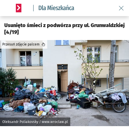
Wróć 
Serwis informacyjny wroclaw.pl podserwis: Dla mieszkańca
Usunięto śmieci z podwórza przy ul. Grunwaldzkiej
[4/19]
Przesuń zdjęcie palcem
Oleksandr Poliakovsky / www.wroclaw.pl