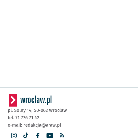
pl. Solny 14,
50-062
Wrocław
tel. 71 776 71 42
e-mail:
redakcja@araw.pl