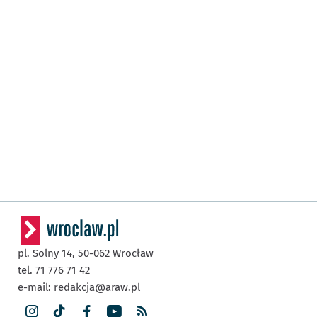
pl. Solny 14,
50-062
Wrocław
tel. 71 776 71 42
e-mail:
redakcja@araw.pl