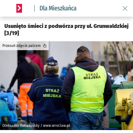
Wróć 
Serwis informacyjny wroclaw.pl podserwis: Dla mieszkańca
Usunięto śmieci z podwórza przy ul. Grunwaldzkiej
[3/19]
Przesuń zdjęcie palcem
Oleksandr Poliakovsky / www.wroclaw.pl