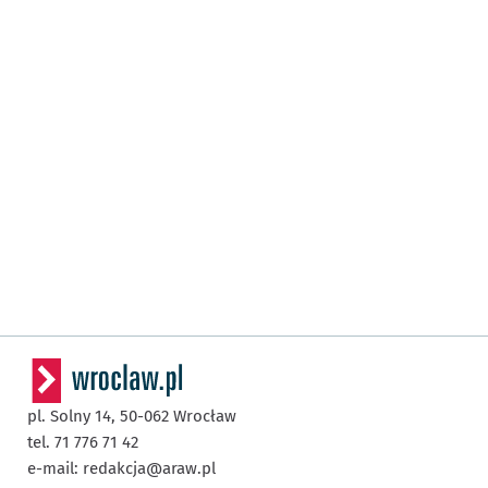
pl. Solny 14,
50-062
Wrocław
tel. 71 776 71 42
e-mail:
redakcja@araw.pl