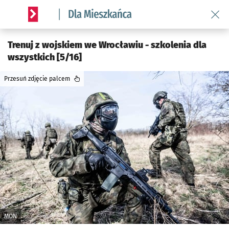
Wróć 
Serwis informacyjny wroclaw.pl podserwis: Dla mieszkańca
Trenuj z wojskiem we Wrocławiu - szkolenia dla
wszystkich [5/16]
Przesuń zdjęcie palcem
MON