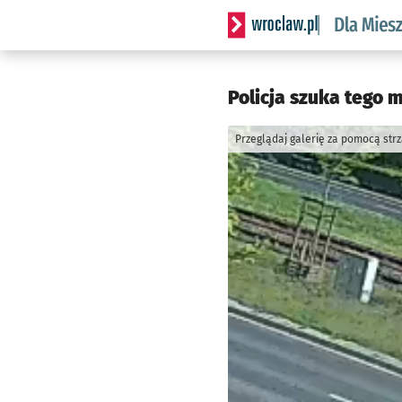
Serwis informacyjny wrocl
Policja szuka tego 
Przeglądaj galerię za pomocą str