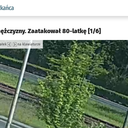
aw.pl podserwis: Dla mieszkańca
mężczyzny. Zaatakował 80-latkę [1/6]
załek
na klawiaturze