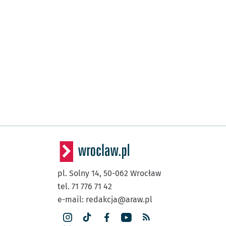
pl. Solny 14,
50-062
Wrocław
tel. 71 776 71 42
e-mail:
redakcja@araw.pl