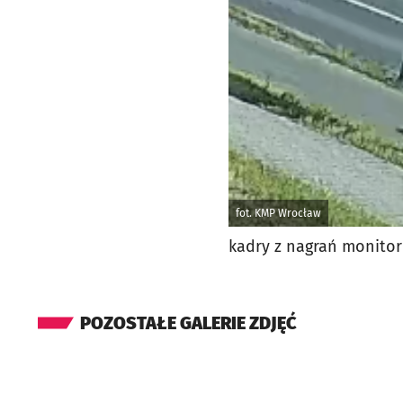
fot. KMP Wrocław
kadry z nagrań monitor
POZOSTAŁE GALERIE ZDJĘĆ