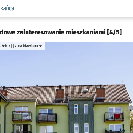
aw.pl podserwis: Dla mieszkańca
dowe zainteresowanie mieszkaniami [4/5]
załek
na klawiaturze
jęcia.