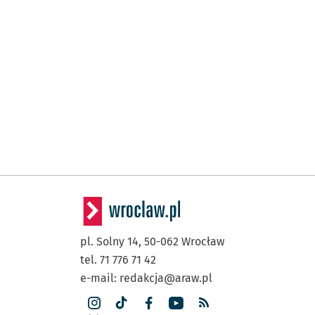
pl. Solny 14,
50-062
Wrocław
tel. 71 776 71 42
e-mail:
redakcja@araw.pl