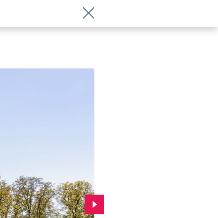
Wróć do artykułu TBS Wrocław. Rekor
Przejdź do kolejnego zdjęcia.