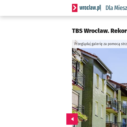
Serwis informacyjny wrocl
TBS Wrocław. Rekor
Przeglądaj galerię za pomocą str
Przejdź do poprzedniego zd