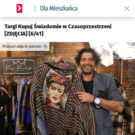
Wróć 
Serwis informacyjny wroclaw.pl podserwis: Dla mieszkańca
Targi Kupuj Świadomie w Czasoprzestrzeni
[ZDJĘCIA] [6/41]
Przesuń zdjęcie palcem