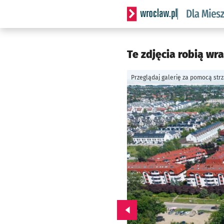
Serwis informacyjny wrocl
Te zdjęcia robią wr
Przeglądaj galerię za pomocą str
Przejdź do poprzedniego zd