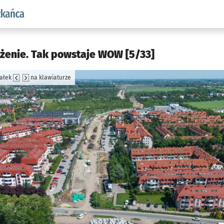
aw.pl podserwis: Dla mieszkańca
ażenie. Tak powstaje WOW [5/33]
załek
na klawiaturze
jęcia.