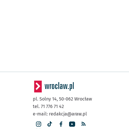
pl. Solny 14,
50-062
Wrocław
tel. 71 776 71 42
e-mail:
redakcja@araw.pl